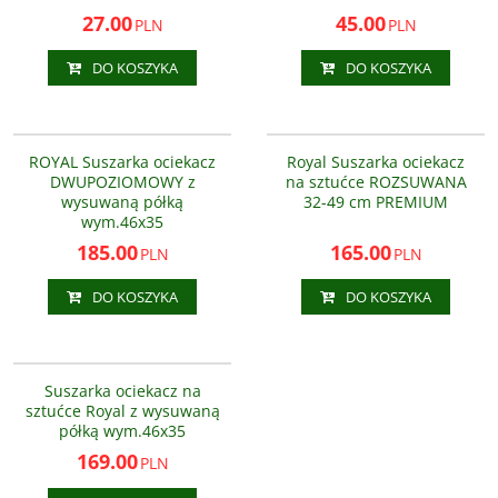
27.00
45.00
PLN
PLN
DO KOSZYKA
DO KOSZYKA
AS6190800-B
AS6190900
PROMOCJA
BESTSELLER
PROMOCJA
ROYAL Suszarka ociekacz
Royal Suszarka ociekacz
DWUPOZIOMOWY z
na sztućce ROZSUWANA
wysuwaną półką
32-49 cm PREMIUM
wym.46x35
185.00
165.00
PLN
PLN
DO KOSZYKA
DO KOSZYKA
AS6190800-A
PROMOCJA
Suszarka ociekacz na
sztućce Royal z wysuwaną
półką wym.46x35
169.00
PLN