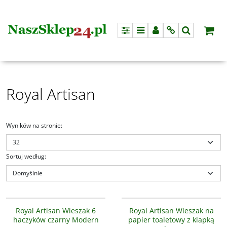
Panel
Menu
Panel
Info
Szukaj
Royal Artisan
Wyników na stronie
:
Sortuj według
:
AS3305-6
AS5506
Royal Artisan uchwyt na papier
NOWOŚĆ
PROMOCJA
NOWOŚĆ
PROMOCJA
toaletowy chrom
Royal Artisan Wieszak 6
Royal Artisan Wieszak na
haczyków czarny Modern
papier toaletowy z klapką