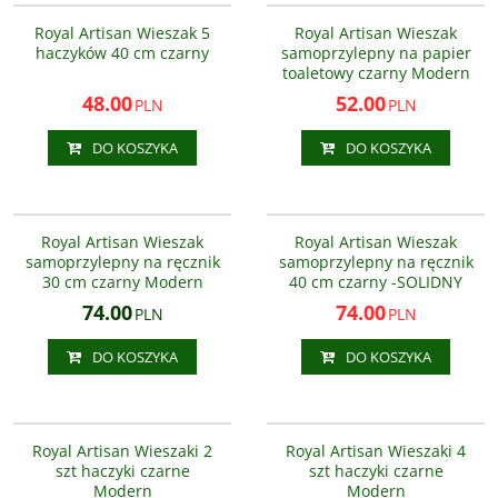
Royal Artisan uchwyt na papier
NOWOŚĆ
PROMOCJA
NOWOŚĆ
PROMOCJA
toaletowy czarny samoprzylepny
Royal Artisan Wieszak 5
Royal Artisan Wieszak
AS8619200
haczyków 40 cm czarny
samoprzylepny na papier
toaletowy czarny Modern
48.00
52.00
PLN
PLN
DO KOSZYKA
DO KOSZYKA
AS6622200
AS8811000-400
NOWOŚĆ
PROMOCJA
Royal Artisan Wieszak
Royal Artisan Wieszak
samoprzylepny na ręcznik
samoprzylepny na ręcznik
30 cm czarny Modern
40 cm czarny -SOLIDNY
74.00
74.00
PLN
PLN
DO KOSZYKA
DO KOSZYKA
AS3303
AS3303
NOWOŚĆ
PROMOCJA
NOWOŚĆ
PROMOCJA
Royal Artisan Wieszaki 2
Royal Artisan Wieszaki 4
szt haczyki czarne
szt haczyki czarne
Modern
Modern