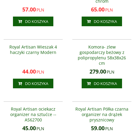
chrom
57.00
65.00
PLN
PLN
DO KOSZYKA
DO KOSZYKA
AS3305-4
Royal -komora gospodarcza
NOWOŚĆ
PROMOCJA
Royal Artisan Wieszak 4
Komora- zlew
haczyki czarny Modern
gospodarczy beżowy z
polipropylenu 58x38x26
cm
44.00
279.00
PLN
PLN
DO KOSZYKA
DO KOSZYKA
AS6270000
AS8800800
NOWOŚĆ
Royal Artisan ociekacz
Royal Artisan Półka czarna
organizer na sztućce --
organizer na drążek
AS62700
prysznicowy
45.00
59.00
PLN
PLN