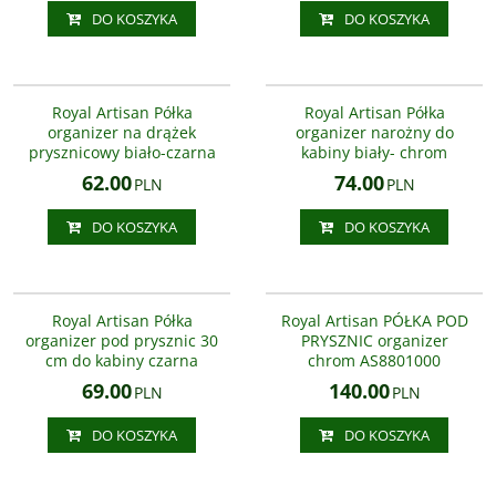
DO KOSZYKA
DO KOSZYKA
AS8800900
AS8802100
Royal Artisan PÓŁKA POD
Royal Artisan PÓŁKA NAROŻNA
PRYSZNIC do kabiny organizer na
DUŻA POD PRYSZNIC organizer
Royal Artisan Półka
Royal Artisan Półka
drążek koszyk biało-czarna
koszyk biały - chrom
organizer na drążek
organizer narożny do
AS8800900
prysznicowy biało-czarna
kabiny biały- chrom
62.00
74.00
PLN
PLN
DO KOSZYKA
DO KOSZYKA
AS8801600-300
AS8801000
BESTSELLER
Royal Artisan Półka
Royal Artisan PÓŁKA POD
organizer pod prysznic 30
PRYSZNIC organizer
cm do kabiny czarna
chrom AS8801000
69.00
140.00
PLN
PLN
DO KOSZYKA
DO KOSZYKA
AS3305-5
AS8619200