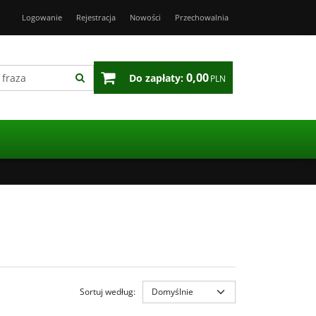
Logowanie
Rejestracja
Nowości
Przechowalnia
0,00
Do zapłaty:
PLN
Sortuj według
: