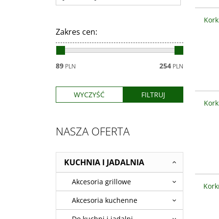
Opis pr
KORKMAZ
Kork
wysokog
Zakres cen
:
89
254
PLN
PLN
Opis pr
KORKMAZ
Kork
wysokog
NASZA OFERTA
KUCHNIA I JADALNIA
Opis pr
Akcesoria grillowe
KORKMAZ
Kork
wysokog
Akcesoria kuchenne
Do kuchni i jadalni