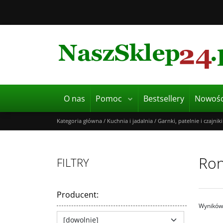
O nas
Pomoc
Bestsellery
Nowośc
Kategoria główna
/
Kuchnia i jadalnia
/
Garnki, patelnie i czajniki
Ron
FILTRY
Producent
:
Wyników 