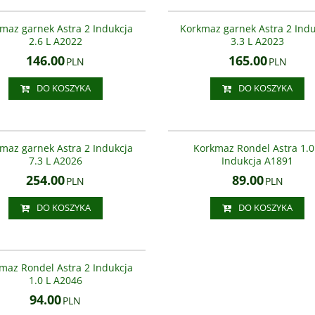
A2022
oduktu : Garnek ASTRA 2 firmy
Opis produktu : Garnek ASTRA 2 firmy
. Dane techniczne : materiał:
KORKMAZ. Dane techniczne : materiał:
maz garnek Astra 2 Indukcja
Korkmaz garnek Astra 2 Ind
atunkowa stal nierdzewna 18/10
wysokogatunkowa stal nierdzewna 18/
2.6 L A2022
3.3 L A2023
146.00
165.00
PLN
PLN
DO KOSZYKA
DO KOSZYKA
A2026
oduktu : Garnek ASTRA 2 firmy
Opis produktu : Rondel ASTRA firmy
. Dane techniczne : materiał:
KORKMAZ. Dane techniczne : materiał:
maz garnek Astra 2 Indukcja
Korkmaz Rondel Astra 1.0
atunkowa stal nierdzewna 18/10
wysokogatunkowa stal nierdzewna 18/
7.3 L A2026
Indukcja A1891
grube 3 warstwowe dno z powłoką ter
254.00
89.00
powierzchnia: polerowana na wysoki ..
PLN
PLN
DO KOSZYKA
DO KOSZYKA
A2046
oduktu : Rondel ASTRA 2 firmy
. Dane techniczne : materiał:
maz Rondel Astra 2 Indukcja
atunkowa stal nierdzewna 18/10
1.0 L A2046
94.00
PLN