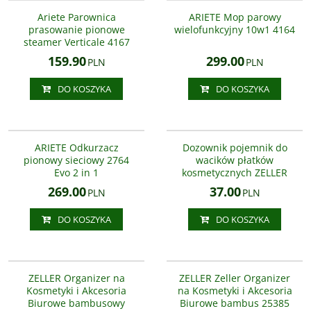
Parownica do ubrań Ariete 4167
to najnowszy model z serii
Ariete Parownica
ARIETE Mop parowy
urządzeń parowych STIRATRICE
prasowanie pionowe
wielofunkcyjny 10w1 4164
VERTICALE
steamer Verticale 4167
159.90
299.00
PLN
PLN
DO KOSZYKA
DO KOSZYKA
2764
18884
NOWOŚĆ
ARIETE Odkurzacz
Dozownik pojemnik do
pionowy sieciowy 2764
wacików płatków
Evo 2 in 1
kosmetycznych ZELLER
269.00
37.00
PLN
PLN
DO KOSZYKA
DO KOSZYKA
25386
25385
ZELLER Organizer na
ZELLER Zeller Organizer
Kosmetyki i Akcesoria
na Kosmetyki i Akcesoria
Biurowe bambusowy
Biurowe bambus 25385