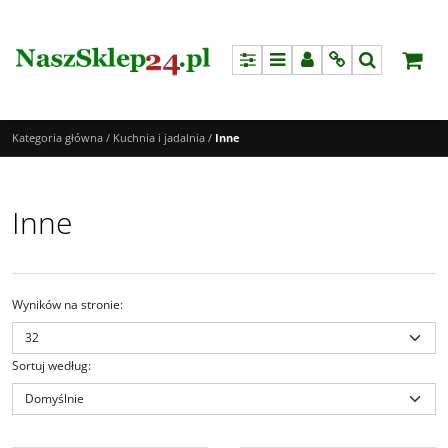
Panel
Menu
Panel
Info
Szukaj
Kategoria główna
/
Kuchnia i jadalnia
/
Inne
Inne
Wyników na stronie
:
Sortuj według
:
4167
4164