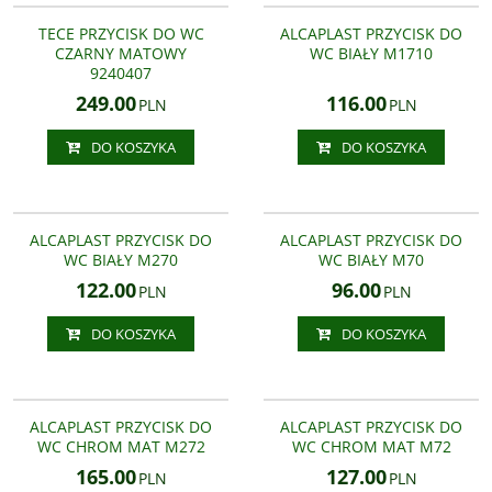
TECE NOW PRZYCISK DO WC
ALCAPLAST M1710 PRZYCISK DO
CHROM POŁYSK 9.240.401
WC BIAŁY
TECE PRZYCISK DO WC
ALCAPLAST PRZYCISK DO
CZARNY MATOWY
WC BIAŁY M1710
9240407
249.00
116.00
PLN
PLN
DO KOSZYKA
DO KOSZYKA
M270
M70
ALCAPLAST M270 PRZYCISK DO WC
ALCAPLAST M70 PRZYCISK DO WC
BIAŁY
BIAŁY
ALCAPLAST PRZYCISK DO
ALCAPLAST PRZYCISK DO
WC BIAŁY M270
WC BIAŁY M70
122.00
96.00
PLN
PLN
DO KOSZYKA
DO KOSZYKA
M272
M72
ALCAPLAST M272 PRZYCISK DO WC
ALCAPLAST M72 PRZYCISK DO WC
CHROM MAT
CHROM MAT
ALCAPLAST PRZYCISK DO
ALCAPLAST PRZYCISK DO
WC CHROM MAT M272
WC CHROM MAT M72
165.00
127.00
PLN
PLN