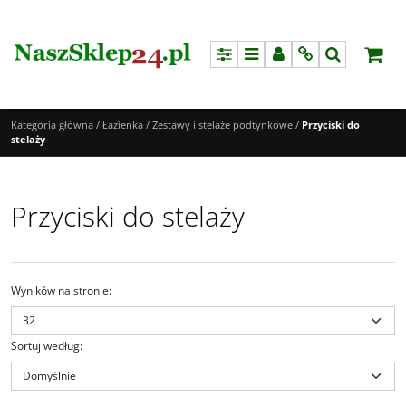
Panel
Menu
Panel
Info
Szukaj
Kategoria główna
/
Łazienka
/
Zestawy i stelaże podtynkowe
/
Przyciski do
stelaży
Przyciski do stelaży
Wyników na stronie
:
Sortuj według
: