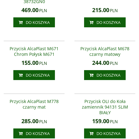
38732GN0
469.00
215.00
PLN
PLN
DO KOSZYKA
DO KOSZYKA
M671
M678
Przycisk AlcaPlast M671
Przycisk AlcaPlast M678
Chrom Połysk M671
czarny matowy
155.00
244.00
PLN
PLN
DO KOSZYKA
DO KOSZYKA
M778
670001
Przycisk AlcaPlast M778
Przycisk OLI do Koła
czarny mat
zamiennik 94131 SLIM
BIAŁY
285.00
159.00
PLN
PLN
DO KOSZYKA
DO KOSZYKA