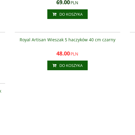
69.00
PLN
DO KOSZYKA
03
AS3305-5
JA
NOWOŚĆ
PROMOCJA
Royal Artisan Wieszak 5 haczyków 40 cm czarny
48.00
PLN
DO KOSZYKA
00
k