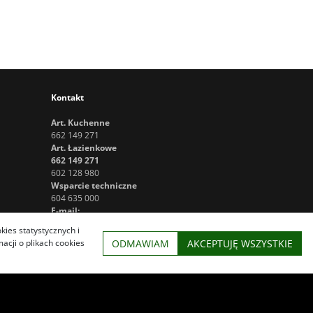
Kontakt
Art. Kuchenne
662 149 271
Art. Łazienkowe
662 149 271
602 128 980
Wsparcie techniczne
604 635 000
E-mail:
sklep@naszsklep24.pl
kies statystycznych i
ODMAWIAM
AKCEPTUJĘ WSZYSTKIE
cji o plikach cookies
InfoSerwis
-
oprogramowanie sklepu internetowego