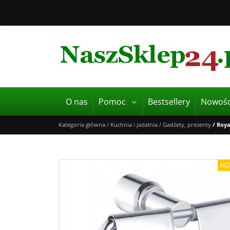
O nas
Pomoc
Bestsellery
Nowośc
Kategoria główna
/
Kuchnia i jadalnia
/
Gadżety, prezenty
/
Roya
NO