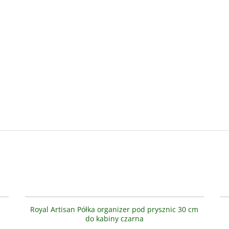
00
AS8801600-300
BESTSELLER
Royal Artisan Półka organizer pod prysznic 30 cm
do kabiny czarna