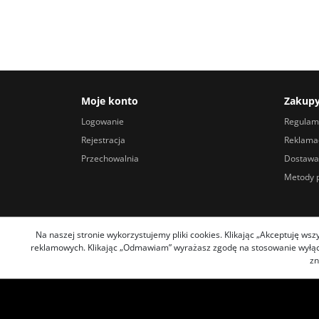
Moje konto
Zakup
Logowanie
Regulam
Rejestracja
Reklamac
Przechowalnia
Dostawa
Metody p
Na naszej stronie wykorzystujemy pliki cookies. Klikając „Akceptuję ws
reklamowych. Klikając „Odmawiam” wyrażasz zgodę na stosowanie wyłączn
zn