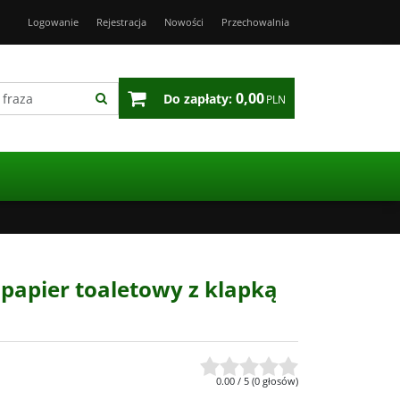
Logowanie
Rejestracja
Nowości
Przechowalnia
0,00
Do zapłaty:
PLN
 papier toaletowy z klapką
0.00
/
5
(
0
głosów)