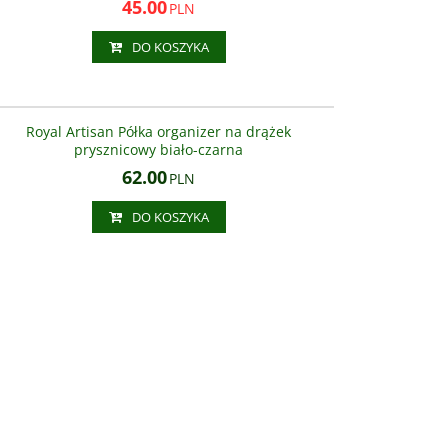
45.00
PLN
DO KOSZYKA
AS8800900
Royal Artisan Półka organizer na drążek
prysznicowy biało-czarna
62.00
PLN
DO KOSZYKA