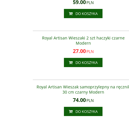
59.00
PLN
DO KOSZYKA
AS33
NOWOŚĆ
PROMOC
Royal Artisan Wieszaki 2 szt haczyki czarne
Modern
27.00
PLN
DO KOSZYKA
AS66222
Royal Artisan Wieszak samoprzylepny na ręczni
30 cm czarny Modern
74.00
PLN
DO KOSZYKA