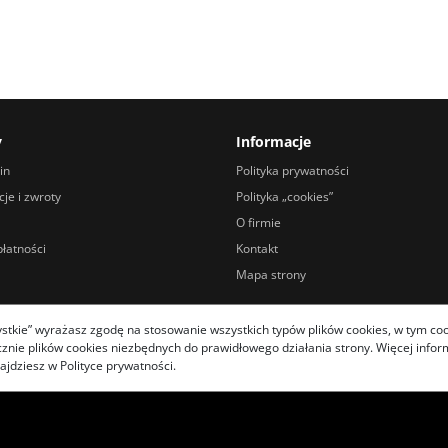
y
Informacje
in
Polityka prywatności
je i zwroty
Polityka „cookies”
O firmie
łatności
Kontakt
Mapa strony
zystkie” wyrażasz zgodę na stosowanie wszystkich typów plików cookies, w tym coo
ie plików cookies niezbędnych do prawidłowego działania strony. Więcej informa
ajdziesz w Polityce prywatności.