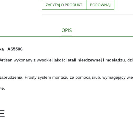
b
t
p
L
i
ZAPYTAJ O PRODUKT
PORÓWNAJ
o
e
i
e
o
r
n
l
k
k
s
i
ę
OPIS
pką AS5506
Artisan wykonany z wysokiej jakości
stali nierdzewnej i mosiądzu
, dz
a zabrudzenia. Prosty system montażu za pomocą śrub, wymagający wier
ie.
E