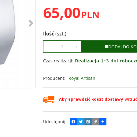
65,00
PLN
>
Ilość
(szt.)
:
−
+
DODAJ DO KO
Czas realizacji
:
Producent
:
Royal Artisan
Udostępnij
:
F
T
W
C
P
a
w
y
o
o
c
i
k
p
d
e
t
o
y
z