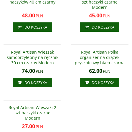
haczyków 40 cm czarny
szt haczyki czarne
Modern
48.00
45.00
PLN
PLN
DO KOSZYKA
DO KOSZYKA
AS6622200
AS8800900
Royal Artisan Wieszak
Royal Artisan Półka
samoprzylepny na ręcznik
organizer na drążek
30 cm czarny Modern
prysznicowy biało-czarna
74.00
62.00
PLN
PLN
DO KOSZYKA
DO KOSZYKA
AS3303
NOWOŚĆ
PROMOCJA
Royal Artisan Wieszaki 2
szt haczyki czarne
Modern
27.00
PLN