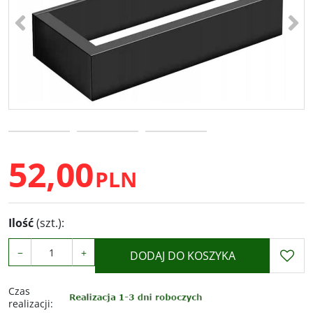
<
>
52,00
PLN
Ilość
(szt.)
:
−
+
DODAJ DO KOSZYKA
Czas
realizacji
: