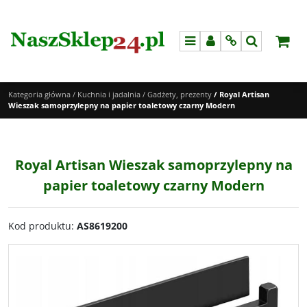
Menu
Panel
Info
Szukaj
Kategoria główna
/
Kuchnia i jadalnia
/
Gadżety, prezenty
/
Royal Artisan
Wieszak samoprzylepny na papier toaletowy czarny Modern
Royal Artisan Wieszak samoprzylepny na
papier toaletowy czarny Modern
Kod produktu
:
AS8619200