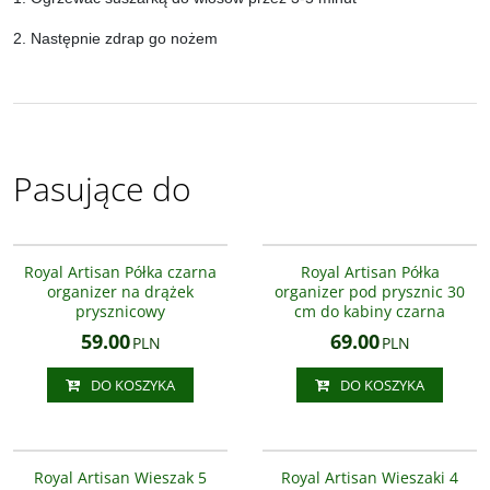
2. Następnie zdrap go nożem
Pasujące do
AS8800800
AS8801600-300
BESTSELLER
Royal Artisan Półka czarna
Royal Artisan Półka
organizer na drążek
organizer pod prysznic 30
prysznicowy
cm do kabiny czarna
59.00
69.00
PLN
PLN
DO KOSZYKA
DO KOSZYKA
AS3305-5
AS3303
NOWOŚĆ
PROMOCJA
NOWOŚĆ
PROMOCJA
Royal Artisan Wieszak 5
Royal Artisan Wieszaki 4