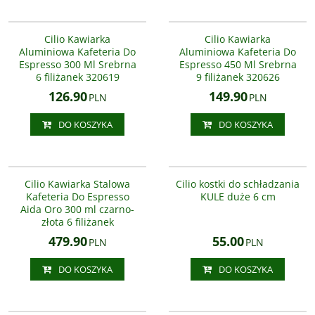
320619
320626
Klasyczna, aluminiowa kafeteria
Klasyczna, aluminiowa kafetiera
ciśnieniowa do przygotowywania
ciśnieniowa do przygotowywania
Cilio Kawiarka
Cilio Kawiarka
wspaniałego, domowego espresso.
espresso. Wystarczy 5 kroków:
Aluminiowa Kafeteria Do
Aluminiowa Kafeteria Do
Wystarczy 5 kroków: odkręć dolny
odkręć dolny zbiornik kafetierki
Espresso 300 Ml Srebrna
Espresso 450 Ml Srebrna
zbiornik kafeterii wyciągnij
wyciągnij umieszczone w dolnej
6 filiżanek 320619
9 filiżanek 320626
umieszczone w dolnej ...
części sitko napełnij ...
126.90
149.90
PLN
PLN
DO KOSZYKA
DO KOSZYKA
CI-343274
150728
Klasyczna stalowa kafeteria
ciśnieniowa do przygotowywania
Cilio Kawiarka Stalowa
Cilio kostki do schładzania
wspaniałego, domowego espresso.
Kafeteria Do Espresso
KULE duże 6 cm
Wystarczy 5 kroków: odkręć dolny
Aida Oro 300 ml czarno-
zbiornik kafeterii wyciągnij
złota 6 filiżanek
umieszczone w dolnej ...
479.90
55.00
PLN
PLN
DO KOSZYKA
DO KOSZYKA
155716
CI-117011
Ręcznie wykonany wiklinowy kosz
Zestaw dwóch poręcznych