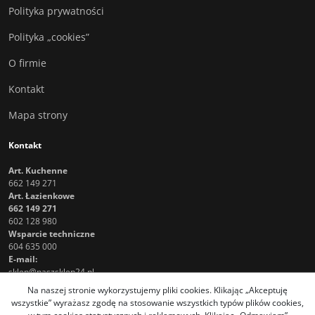
Polityka prywatności
Polityka „cookies”
O firmie
Kontakt
Mapa strony
Kontakt
Art. Kuchenne
662 149 271
Art. Łazienkowe
662 149 271
602 128 980
Wsparcie techniczne
604 635 000
E-mail:
sklep@naszsklep24.pl
Na naszej stronie wykorzystujemy pliki cookies. Klikając „Akceptuję
wszystkie” wyrażasz zgodę na stosowanie wszystkich typów plików cookies,