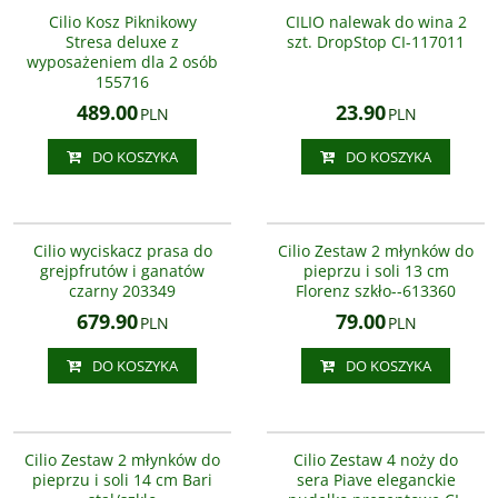
piknikowy z wyposażeniem na
nalewaków do wina w formie
Cilio Kosz Piknikowy
CILIO nalewak do wina 2
piknik dla dwóch osób. Kosz
dysków. Nietypowy nalewak do
Stresa deluxe z
szt. DropStop CI-117011
wyposażony jest w komorę
wina DropStop na pierwszy rzut
wyposażeniem dla 2 osób
termiczną, a skórzane paski
oka przypomina płytę CD.
155716
gwarantują, że podczas ...
Wystarczy zawinąć mu brzegi i ...
489.00
23.90
PLN
PLN
DO KOSZYKA
DO KOSZYKA
CI-203349
CI-613360
Wyciskacz do granatów i innych
owoców. Profesjonalny wyciskacz
Cilio wyciskacz prasa do
Cilio Zestaw 2 młynków do
pozwoli w łatwy, niewymagający
grejpfrutów i ganatów
pieprzu i soli 13 cm
siły sposób uzyskać sok z granatów
czarny 203349
Florenz szkło--613360
oraz innych owoców – np. ...
679.90
79.00
PLN
PLN
DO KOSZYKA
DO KOSZYKA
CI-613445
CI-294804
Zestaw noży do sera w eleganckim
pudełku. Czteroczęściowy zestaw
Cilio Zestaw 2 młynków do
Cilio Zestaw 4 noży do
sztućców do sera składa się z noża
pieprzu i soli 14 cm Bari
sera Piave eleganckie
do miękkich serów, noża do