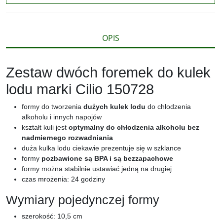
k
k
s
i
ę
OPIS
Zestaw dwóch foremek do kulek
lodu marki Cilio 150728
formy do tworzenia
dużych kulek lodu
do chłodzenia
alkoholu i innych napojów
kształt kuli jest
optymalny do chłodzenia alkoholu bez
nadmiernego rozwadniania
duża kulka lodu ciekawie prezentuje się w szklance
formy
pozbawione są BPA i są bezzapachowe
formy można stabilnie ustawiać jedną na drugiej
czas mrożenia: 24 godziny
Wymiary pojedynczej formy
szerokość: 10,5 cm