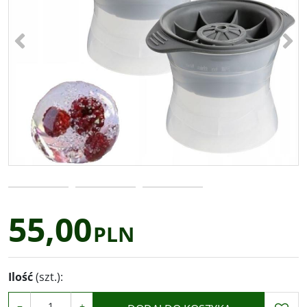
<
>
55,00
PLN
Ilość
(szt.)
:
−
+