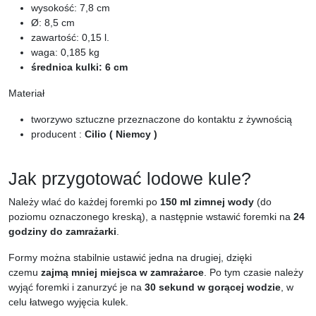
wysokość: 7,8 cm
Ø: 8,5 cm
zawartość: 0,15 l.
waga: 0,185 kg
średnica kulki: 6 cm
Materiał
tworzywo sztuczne przeznaczone do kontaktu z żywnością
producent :
Cilio ( Niemcy )
Jak przygotować lodowe kule?
Należy wlać do każdej foremki po
150 ml zimnej wody
(do
poziomu oznaczonego kreską), a następnie wstawić foremki na
24
godziny do zamrażarki
.
Formy można stabilnie ustawić jedna na drugiej, dzięki
czemu
zajmą mniej miejsca w zamrażarce
. Po tym czasie należy
wyjąć foremki i zanurzyć je na
30 sekund w gorącej wodzie
, w
celu łatwego wyjęcia kulek.