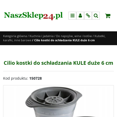
Menu
Panel
Info
Szukaj
Kategoria główna
/
Kuchnia i jadalnia
/
Do napojów, wina i lodów
/
Kubełki,
karafki, inne barowe
/
Cilio kostki do schładzania KULE duże 6 cm
Cilio kostki do schładzania KULE duże 6 cm
Kod produktu
:
150728