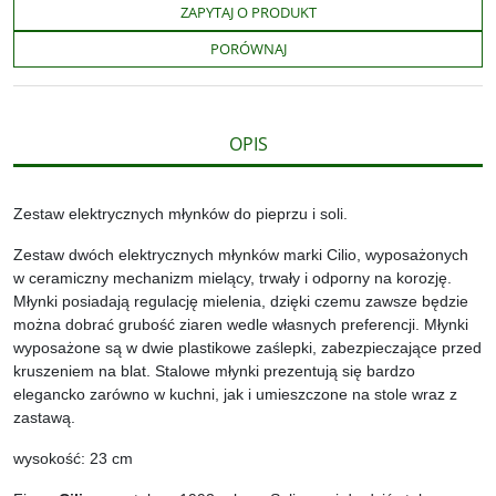
b
t
p
L
i
ZAPYTAJ O PRODUKT
o
e
i
e
o
r
n
l
PORÓWNAJ
k
k
s
i
ę
OPIS
Zestaw elektrycznych młynków do pieprzu i soli.
Zestaw dwóch elektrycznych młynków marki Cilio, wyposażonych
w ceramiczny mechanizm mielący, trwały i odporny na korozję.
Młynki posiadają regulację mielenia, dzięki czemu zawsze będzie
można dobrać grubość ziaren wedle własnych preferencji. Młynki
wyposażone są w dwie plastikowe zaślepki, zabezpieczające przed
kruszeniem na blat. Stalowe młynki prezentują się bardzo
elegancko zarówno w kuchni, jak i umieszczone na stole wraz z
zastawą.
wysokość: 23 cm