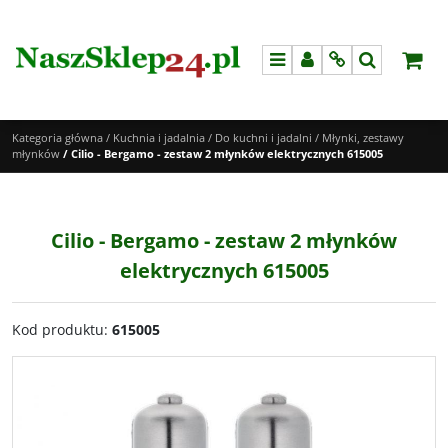
Menu
Panel
Info
Szukaj
Kategoria główna
/
Kuchnia i jadalnia
/
Do kuchni i jadalni
/
Młynki, zestawy
młynków
/
Cilio - Bergamo - zestaw 2 młynków elektrycznych 615005
Cilio - Bergamo - zestaw 2 młynków
elektrycznych 615005
Kod produktu
:
615005