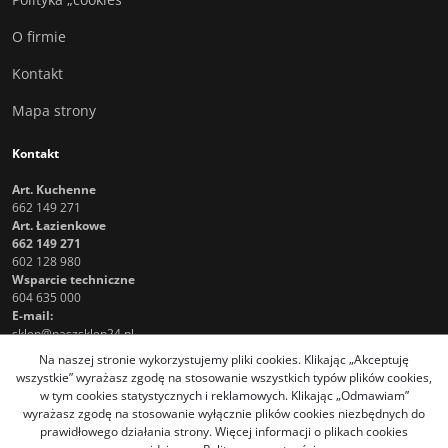
O firmie
Kontakt
Mapa strony
Kontakt
Art. Kuchenne
662 149 271
Art. Łazienkowe
662 149 271
602 128 980
Wsparcie techniczne
604 635 000
E-mail:
sklep@naszsklep24.pl
Na naszej stronie wykorzystujemy pliki cookies. Klikając „Akceptuję
wszystkie” wyrażasz zgodę na stosowanie wszystkich typów plików cookies,
w tym cookies statystycznych i reklamowych. Klikając „Odmawiam”
wyrażasz zgodę na stosowanie wyłącznie plików cookies niezbędnych do
prawidłowego działania strony. Więcej informacji o plikach cookies
InfoSerwis
-
oprogramowanie sklepu internetowego