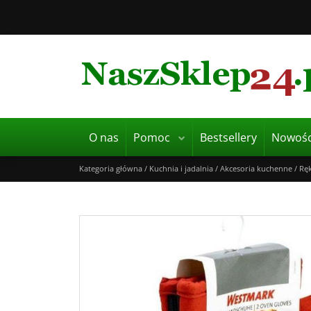
O nas
Pomoc
Bestsellery
Nowośc
Kategoria główna
/
Kuchnia i jadalnia
/
Akcesoria kuchenne
/
Ręk