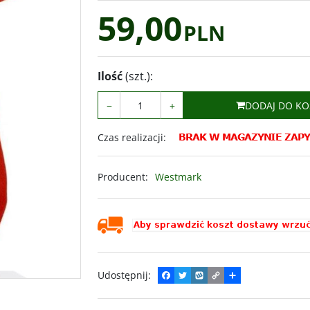
59,00
PLN
Ilość
(szt.)
:
−
+
DODAJ DO KO
Czas realizacji
:
Producent
:
Westmark
Udostępnij
:
F
T
W
C
P
a
w
y
o
o
c
i
k
p
d
e
t
o
y
z