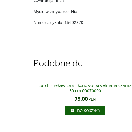
Gwarancja: 5 lat
Mycie w zmywarce: Nie
Numer artykułu: 15602270
Podobne do
000700
Lurch - rękawica silikonowo-bawełniana czarna
30 cm 00070090
75.00
PLN
DO KOSZYKA