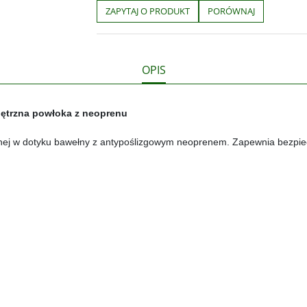
b
t
p
L
i
ZAPYTAJ O PRODUKT
PORÓWNAJ
o
e
i
e
o
r
n
l
k
k
s
i
ę
OPIS
trzna powłoka z neoprenu
ej w dotyku bawełny z antypoślizgowym neoprenem. Zapewnia bezpiec