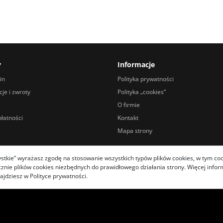
y
Informacje
in
Polityka prywatności
je i zwroty
Polityka „cookies”
O firmie
łatności
Kontakt
Mapa strony
zystkie” wyrażasz zgodę na stosowanie wszystkich typów plików cookies, w tym coo
ie plików cookies niezbędnych do prawidłowego działania strony. Więcej informa
ajdziesz w Polityce prywatności.