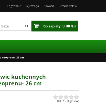
Logowanie
Rejestracja
Nowości
Przechowalnia
0,00
Do zapłaty:
PLN
z neoprenu- 26 cm
wic kuchennych
eoprenu- 26 cm
0.00
/
5
(
0
głosów)