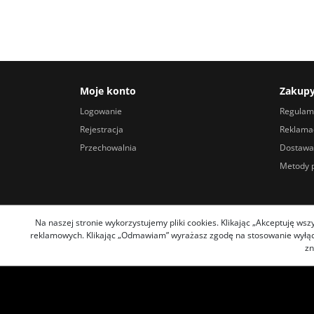
Moje konto
Zakup
Logowanie
Regulam
Rejestracja
Reklamac
Przechowalnia
Dostawa
Metody p
Na naszej stronie wykorzystujemy pliki cookies. Klikając „Akceptuję ws
reklamowych. Klikając „Odmawiam” wyrażasz zgodę na stosowanie wyłączn
zn