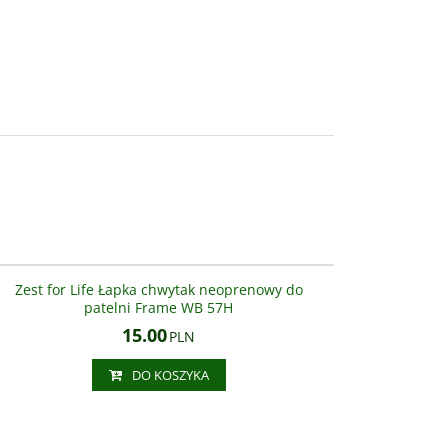
WB 57H
Zest for Life Łapka chwytak neoprenowy do
patelni Frame WB 57H
15.00
PLN
DO KOSZYKA