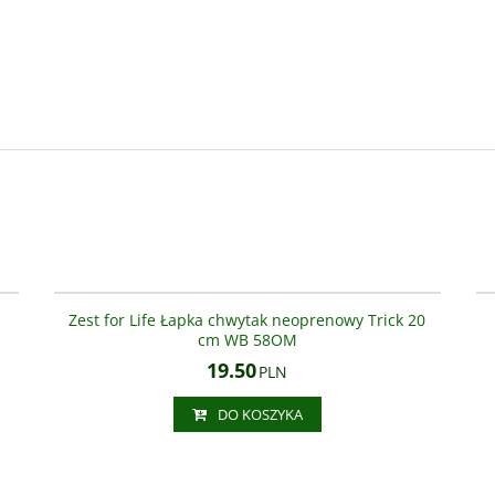
90
WB 58OM
Zest for Life Łapka chwytak neoprenowy Trick 20
cm WB 58OM
19.50
PLN
DO KOSZYKA