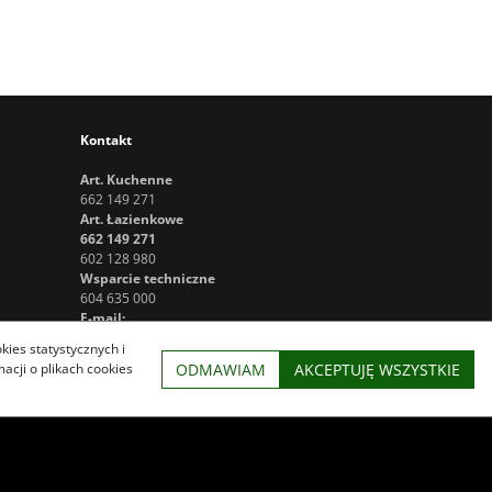
Kontakt
Art. Kuchenne
662 149 271
Art. Łazienkowe
662 149 271
602 128 980
Wsparcie techniczne
604 635 000
E-mail:
sklep@naszsklep24.pl
kies statystycznych i
ODMAWIAM
AKCEPTUJĘ WSZYSTKIE
cji o plikach cookies
InfoSerwis
-
oprogramowanie sklepu internetowego