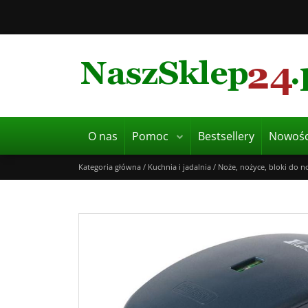
O nas
Pomoc
Bestsellery
Nowośc
Kategoria główna
/
Kuchnia i jadalnia
/
Noże, nożyce, bloki do n