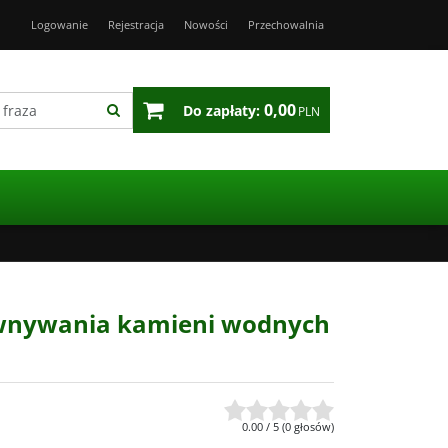
Logowanie
Rejestracja
Nowości
Przechowalnia
0,00
Do zapłaty:
PLN
wnywania kamieni wodnych
0.00
/
5
(
0
głosów)