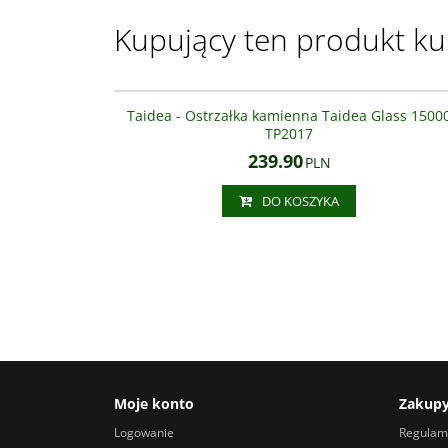
Kupujący ten produkt kup
TP20
Taidea - Ostrzałka kamienna Taidea Glass 1500
TP2017
239.90
PLN
DO KOSZYKA
Moje konto
Zakup
Logowanie
Regulam