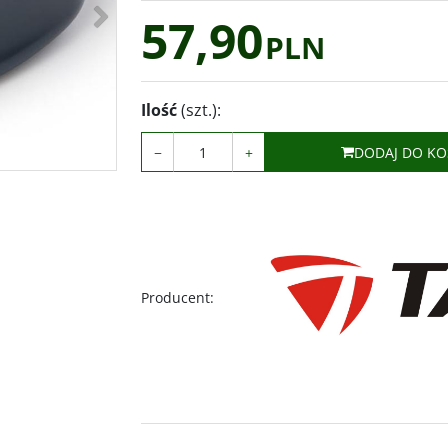
>
57,90
PLN
Ilość
(szt.)
:
−
+
DODAJ DO KO
Producent
: