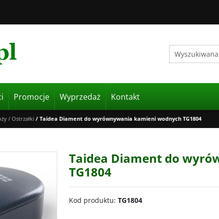
i
Promocje
Wyprzedaż
Kontakt
oży
/
Ostrzałki
/
Taidea Diament do wyrównywania kamieni wodnych TG1804
Taidea Diament do wyró
TG1804
Kod produktu
:
TG1804