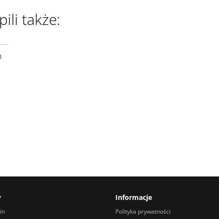
ili także:
17
0
y
Informacje
in
Polityka prywatności