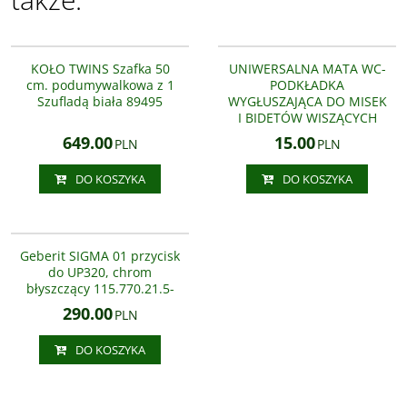
89495000
MATA WC
BESTSELLER
KOŁO TWINS Szafka 50
UNIWERSALNA MATA WC-
cm. podumywalkowa z 1
PODKŁADKA
Szufladą biała 89495
WYGŁUSZAJĄCA DO MISEK
I BIDETÓW WISZĄCYCH
649.00
15.00
PLN
PLN
DO KOSZYKA
DO KOSZYKA
115.770.21.5
Geberit SIGMA 01 przycisk
do UP320, chrom
błyszczący 115.770.21.5-
290.00
PLN
DO KOSZYKA