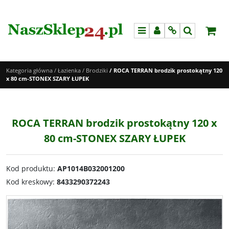
Menu
Panel
Info
Szukaj
Kategoria główna
/
Łazienka
/
Brodziki
/
ROCA TERRAN brodzik prostokątny 120
x 80 cm-STONEX SZARY ŁUPEK
ROCA TERRAN brodzik prostokątny 120 x
80 cm-STONEX SZARY ŁUPEK
Kod produktu
:
AP1014B032001200
Kod kreskowy
:
8433290372243