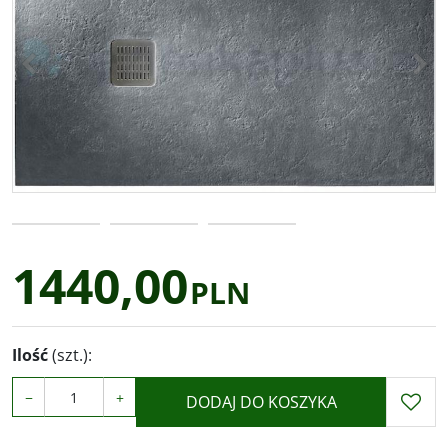
<
>
1440,00
PLN
Ilość
(szt.)
:
−
+
DODAJ DO KOSZYKA