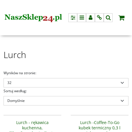
Panel
Menu
Panel
Info
Szukaj
Lurch
Wyników na stronie
:
Sortuj według
:
00070247
LU-00270984
Główne zalety: izolowany
próżniowo z zastosowaniem
Lurch - rękawica
Lurch -Coffee-To-Go
podwójnych stalowych ścianek
kuchenna,
kubek termiczny 0,3 l
surowy design i materiał, solidny i