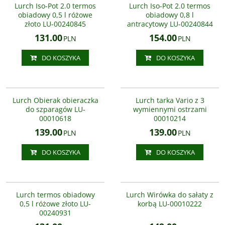
Lurch Iso-Pot 2.0 termos
Lurch Iso-Pot 2.0 termos
obiadowy 0,5 l różowe
obiadowy 0,8 l
złoto LU-00240845
antracytowy LU-00240844
131.00
154.00
PLN
PLN
DO KOSZYKA
DO KOSZYKA
LU-00010618
00010214
Automatyczny obierak do
Wielofunkcyjna tarka-szatkownica
szparagów marki Lurch.
do warzyw firmy Lurch.
Lurch Obierak obieraczka
Lurch tarka Vario z 3
Mocowane do stołu urządzenie
Wyposażona w trzy różne ostrza:
do szparagów LU-
wymiennymi ostrzami
wyposażono w zestaw noży
poziome płaskie, faliste i Julienne
00010618
00010214
obierających wszystkie
do cieniutkich falistych plasterków.
niepożądane części szparagów.
Wyposażona w ostrza ...
139.00
139.00
PLN
PLN
Wystarczy włożyć ...
DO KOSZYKA
DO KOSZYKA
LU-00240931
00010222
Wirówka do suszenia sałaty
NOWOŚĆ
wyposażona jest w misę wykonaną
Lurch termos obiadowy
Lurch Wirówka do sałaty z
z wysokogatunkowego i
0,5 l różowe złoto LU-
korbą LU-00010222
przezroczystego plastiku,która
00240931
może służyć jako salaterka.
Wewnętrzne sitko można wyciągać