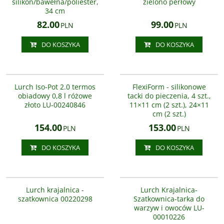
silikon/bawełna/poliester,
zielono perłowy
...
34 cm
82.00
99.00
PLN
PLN
DO KOSZYKA
DO KOSZYKA
LU-00240846
LU-00085043
Wymiary małe formy: wymiary
NOWOŚĆ
wpieku: 11 × 11 × 3 cm wymiary
Lurch Iso-Pot 2.0 termos
FlexiForm - silikonowe
całkowite: 13 × 13 × 3,5 cm duże
obiadowy 0,8 l różowe
tacki do pieczenia, 4 szt.,
formy: wymiary wypieku: 24 × 11 ×
złoto LU-00240846
11×11 cm (2 szt.), 24×11
3 cm wymiary całkowite: 26 × 13 ×
cm (2 szt.)
3,5 cm
154.00
153.00
PLN
PLN
DO KOSZYKA
DO KOSZYKA
LU-00220298
LU-00010226
Tarka niemieckiej marki Lurch,
Krajalnica do warzyw i owoców
ułatwi i przyspieszy codzienne
wyposażona w dwa wymienne
Lurch krajalnica -
Lurch Krajalnica-
prace w kuchni. Dwukierunkowa
ostrza o wymiarach 7x7mm i
szatkownica 00220298
Szatkownica-tarka do
krajalnica-szatkownica do warzyw.
14x14mm. Dzięki maszynce w
warzyw i owoców LU-
szybkim czasie pokroisz w kostkę
00010226
jarzyny na sałatkę, lub ziemniaki na