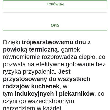
o
r
n
l
PORÓWNAJ
k
k
s
i
ę
OPIS
Dzięki
trójwarstwowemu dnu z
powłoką termiczną
, garnek
równomiernie rozprowadza ciepło, co
pozwala na efektywne gotowanie bez
ryzyka przypalenia.
Jest
przystosowany do wszystkich
rodzajów kuchenek
, w
tym
indukcyjnych i piekarników
, co
czyni go wszechstronnym
narzędziem w każdej