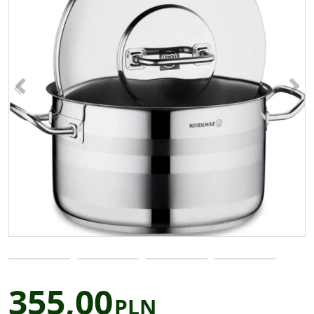
<
>
355,00
PLN