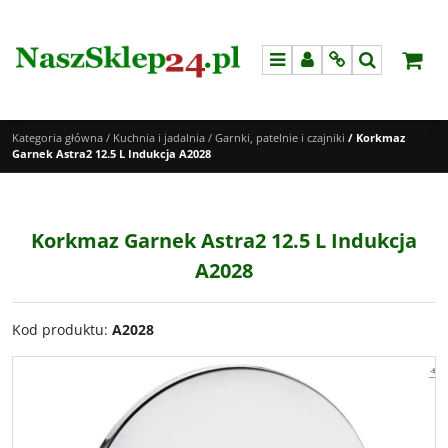
Menu
Panel
Info
Szukaj
Kategoria główna
/
Kuchnia i jadalnia
/
Garnki, patelnie i czajniki
/
Korkmaz
Garnek Astra2 12.5 L Indukcja A2028
Korkmaz Garnek Astra2 12.5 L Indukcja
A2028
Kod produktu
:
A2028