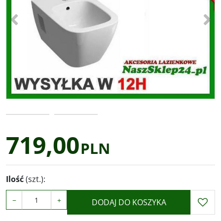
<
>
719,00
PLN
Ilość
(szt.)
:
−
+
DODAJ DO KOSZYKA