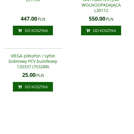
WOLNOOPADAJĄCA
L30112
447.00
550.00
PLN
PLN
DO KOSZYKA
DO KOSZYKA
120337
VIEGA półsyfon / syfon
bidetowy PCV butelkowy
120337 (703288)
25.00
PLN
DO KOSZYKA