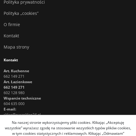
Polityka prywatności
Polityka „cookies”
O firmie
Kontakt
Mapa strony
Kontakt
Art. Kuchenne
662 149 271
Art. Łazienkowe
662 149 271
602 128 980
Wsparcie techniczne
604 635 000
E-mail:
sklep@naszsklep24.pl
Na naszej stronie wykorzystujemy pliki cookies. Klikając „Akceptuję
wszystkie” wyrażasz zgodę na stosowanie wszystkich typów plików cookies,
w tym cookies statystycznych i reklamowych. Klikając „Odmawiam”