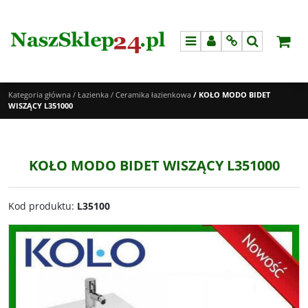
Menu
Panel
Info
Szukaj
Kategoria główna
/
Łazienka
/
Ceramika łazienkowa
/
KOŁO MODO BIDET
WISZĄCY L351000
KOŁO MODO BIDET WISZĄCY L351000
Kod produktu
:
L35100