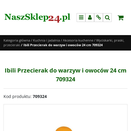
Menu
Panel
Info
Szukaj
Kategoria główna
/
Kuchnia i jadalnia
/
Akcesoria kuchenne
/
Wyciskarki, praski,
przecieraki
/
Ibili Przecierak do warzyw i owoców 24 cm 709324
Ibili Przecierak do warzyw i owoców 24 cm
709324
Kod produktu
:
709324