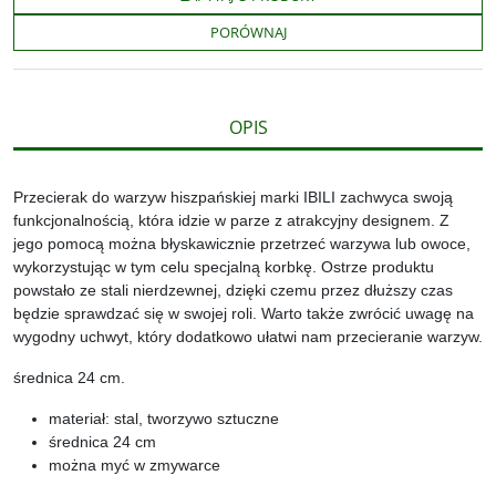
o
e
i
e
o
r
n
l
PORÓWNAJ
k
k
s
i
ę
OPIS
Przecierak do warzyw hiszpańskiej marki IBILI zachwyca swoją
funkcjonalnością, która idzie w parze z atrakcyjny designem. Z
jego pomocą można błyskawicznie przetrzeć warzywa lub owoce,
wykorzystując w tym celu specjalną korbkę. Ostrze produktu
powstało ze stali nierdzewnej, dzięki czemu przez dłuższy czas
będzie sprawdzać się w swojej roli. Warto także zwrócić uwagę na
wygodny uchwyt, który dodatkowo ułatwi nam przecieranie warzyw.
średnica 24 cm.
materiał: stal, tworzywo sztuczne
średnica 24 cm
można myć w zmywarce