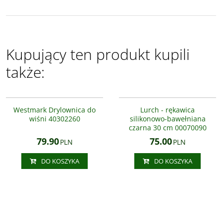
Kupujący ten produkt kupili
także:
40302260
00070090
Westmark Drylownica do
Lurch - rękawica
wiśni 40302260
silikonowo-bawełniana
czarna 30 cm 00070090
79.90
75.00
PLN
PLN
DO KOSZYKA
DO KOSZYKA