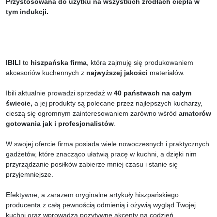
Przystosowana do użytku na wszystkich źródłach ciepła w
tym indukcji.
IBILI
to
hiszpańska firma
, która zajmuję się produkowaniem
akcesoriów kuchennych z
najwyższej jakości
materiałów.
Ibili aktualnie prowadzi sprzedaż w
40 państwach na całym
świecie,
a jej produkty są polecane przez najlepszych kucharzy,
cieszą się ogromnym zainteresowaniem zarówno wśród
amatorów
gotowania jak i profesjonalistów
.
W swojej ofercie firma posiada wiele nowoczesnych i praktycznych
gadżetów, które znacząco ułatwią pracę w kuchni, a dzięki nim
przyrządzanie posiłków zabierze mniej czasu i stanie się
przyjemniejsze.
Efektywne, a zarazem oryginalne artykuły hiszpańskiego
producenta z całą pewnością odmienią i ożywią wygląd Twojej
kuchni oraz wprowadzą pozytywne akcenty na codzień.