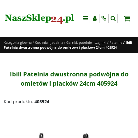
Menu
Panel
Info
Szukaj
Kategoria główna
/
Kuchnia i jadalnia
/
Garnki, patelnie i czajniki
/
Patelnie
/
Ibili
Patelnia dwustronna podwójna do omletów i placków 24cm 405924
Ibili Patelnia dwustronna podwójna do
omletów i placków 24cm 405924
Kod produktu
:
405924