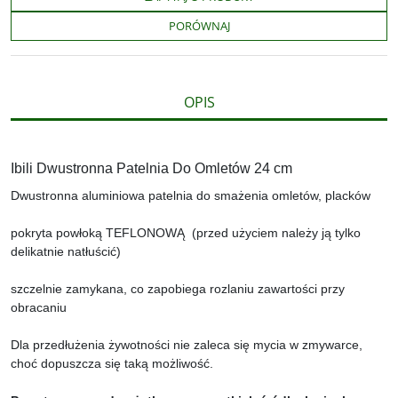
o
e
i
e
o
r
n
l
PORÓWNAJ
k
k
s
i
ę
OPIS
Ibili Dwustronna Patelnia Do Omletów 24 cm
Dwustronna aluminiowa patelnia do smażenia omletów, placków
pokryta powłoką TEFLONOWĄ (przed użyciem należy ją tylko
delikatnie natłuścić)
szczelnie zamykana, co zapobiega rozlaniu zawartości przy
obracaniu
Dla przedłużenia żywotności nie zaleca się mycia w zmywarce,
choć dopuszcza się taką możliwość.