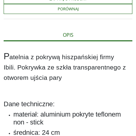
o
e
i
e
o
r
n
l
PORÓWNAJ
k
k
s
i
ę
OPIS
P
atelnia z pokrywą hiszpańskiej firmy
Ibili. Pokrywka ze szkła transparentnego z
otworem ujścia pary
Dane techniczne:
materiał: aluminium pokryte teflonem
non - stick
średnica: 24 cm