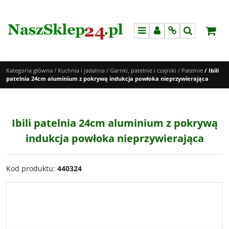
Menu
Panel
Info
Szukaj
Kategoria główna
/
Kuchnia i jadalnia
/
Garnki, patelnie i czajniki
/
Patelnie
/
Ibili
patelnia 24cm aluminium z pokrywą indukcja powłoka nieprzywierająca
Ibili patelnia 24cm aluminium z pokrywą
indukcja powłoka nieprzywierająca
Kod produktu
:
440324