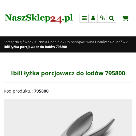
Menu
Panel
Info
Szukaj
Kategoria główna
/
Kuchnia i jadalnia
/
Do napojów, wina i lodów
/
Do lodów
/
Ibili łyżka porcjowacz do lodów 795800
Ibili łyżka porcjowacz do lodów 795800
Kod produktu
:
795800