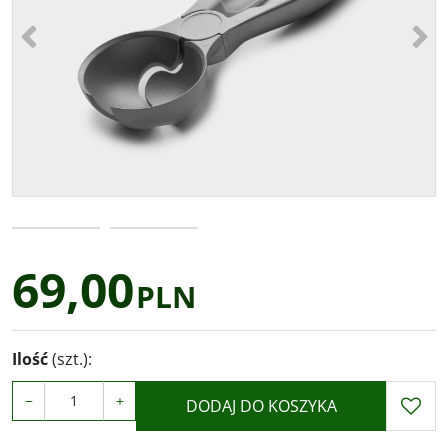
<
>
69,00
PLN
Ilość
(szt.)
:
−
+
DODAJ DO KOSZYKA