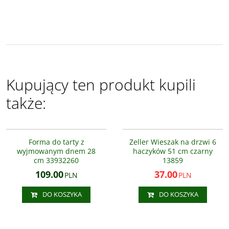
Kupujący ten produkt kupili
także:
33932260 lub KU-081000102
13859
NOWOŚĆ
PROMOCJA
Forma do tarty z
Zeller Wieszak na drzwi 6
wyjmowanym dnem 28
haczyków 51 cm czarny
cm 33932260
13859
109.00
37.00
PLN
PLN
DO KOSZYKA
DO KOSZYKA