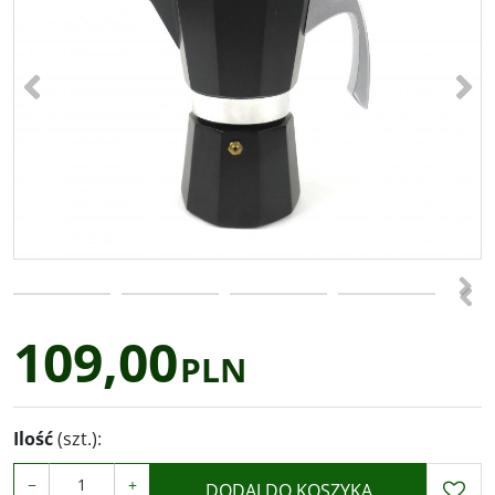
<
>
>
<
109,00
PLN
Ilość
(szt.)
:
−
+
DODAJ DO KOSZYKA