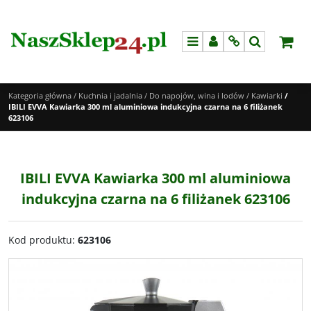
Menu
Panel
Info
Szukaj
Kategoria główna
/
Kuchnia i jadalnia
/
Do napojów, wina i lodów
/
Kawiarki
/
IBILI EVVA Kawiarka 300 ml aluminiowa indukcyjna czarna na 6 filiżanek
623106
IBILI EVVA Kawiarka 300 ml aluminiowa
indukcyjna czarna na 6 filiżanek 623106
Kod produktu
:
623106