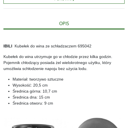
k
k
s
i
ę
OPIS
IBILI
Kubełek do wina ze schładzaczem 695042
Kubełek do wina utrzymuje go w chłodzie przez kilka godzin.
Pojemnik chłodzący posiada żel wielokrotnego użytku, który
umożliwia schłodzenie napoju bez użycia lodu.
Materiał: tworzywo sztuczne
Wysokość: 20,5 cm
Średnica górna: 10,7 cm
Średnica dna: 15 cm
Średnica otworu: 9 cm