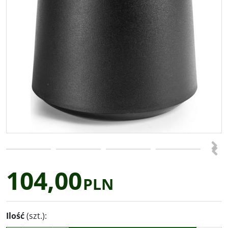
>
<
104,00
PLN
Ilość
(szt.)
: