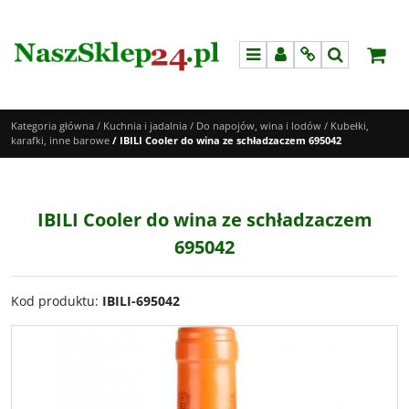
Menu
Panel
Info
Szukaj
Kategoria główna
/
Kuchnia i jadalnia
/
Do napojów, wina i lodów
/
Kubełki,
karafki, inne barowe
/
IBILI Cooler do wina ze schładzaczem 695042
IBILI Cooler do wina ze schładzaczem
695042
Kod produktu
:
IBILI-695042