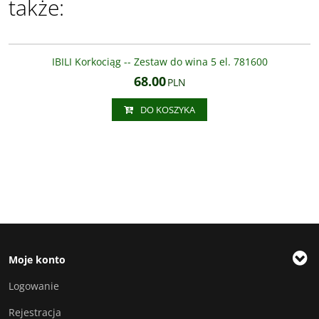
także:
IBILI -781600
IBILI Korkociąg -- Zestaw do wina 5 el. 781600
68.00
PLN
DO KOSZYKA
Moje konto
Logowanie
Rejestracja