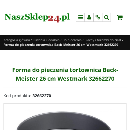
Menu
Panel
Info
Szukaj
Kategoria główna
/
Kuchnia i jadalnia
/
Do pieczenia
/
Blachy i foremki do ciast
/
Forma do pieczenia tortownica Back-Meister 26 cm Westmark 32662270
Forma do pieczenia tortownica Back-
Meister 26 cm Westmark 32662270
Kod produktu
:
32662270