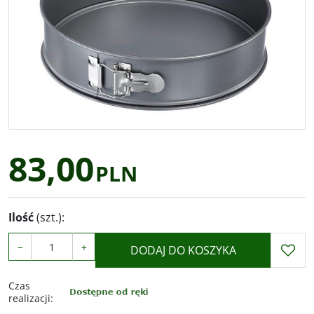
83,00
PLN
Ilość
(szt.)
:
−
+
DODAJ DO KOSZYKA
Czas
realizacji
: