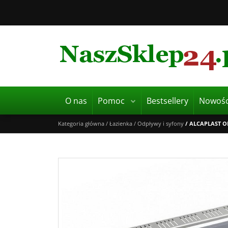
O nas
Pomoc
Bestsellery
Nowośc
Kategoria główna
/
Łazienka
/
Odpływy i syfony
/
ALCAPLAST O