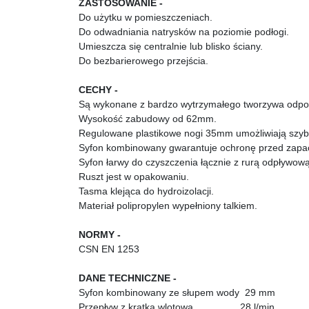
ZASTOSOWANIE -
Do użytku w pomieszczeniach.
Do odwadniania natrysków na poziomie podłogi.
Umieszcza się centralnie lub blisko ściany.
Do bezbarierowego przejścia.
CECHY -
Są wykonane z bardzo wytrzymałego tworzywa odpor
Wysokość zabudowy od 62mm.
Regulowane plastikowe nogi 35mm umożliwiają szybk
Syfon kombinowany gwarantuje ochronę przed zapac
Syfon łarwy do czyszczenia łącznie z rurą odpływową
Ruszt jest w opakowaniu.
Tasma klejąca do hydroizolacji.
Materiał polipropylen wypełniony talkiem.
NORMY -
CSN EN 1253
DANE TECHNICZNE -
Syfon kombinowany ze słupem wody 29 mm
Przepływ z kratka wlotową 28 l/min