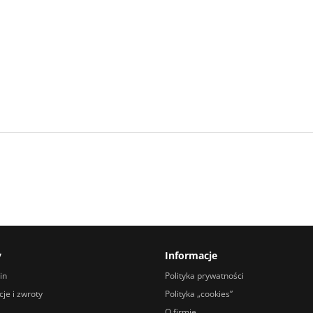
y
Informacje
in
Polityka prywatności
je i zwroty
Polityka „cookies”
O firmie