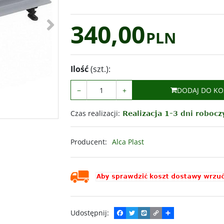
>
340,00
PLN
Ilość
(szt.)
:
−
+
DODAJ DO KO
Czas realizacji
:
Producent
:
Alca Plast
Udostępnij
:
F
T
W
C
P
a
w
y
o
o