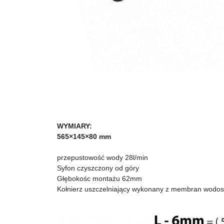
WYMIARY:
565×145×80 mm
przepustowość wody 28l/min
Syfon czyszczony od góry
Głębokośc montażu 62mm
Kołnierz uszczelniający wykonany z membran wodos