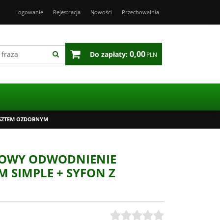
Logowanie
Rejestracja
Nowości
Przechowalnia
0,00
Do zapłaty:
PLN
USZTEM OZDOBNYM
IOWY ODWODNIENIE
 SIMPLE + SYFON Z