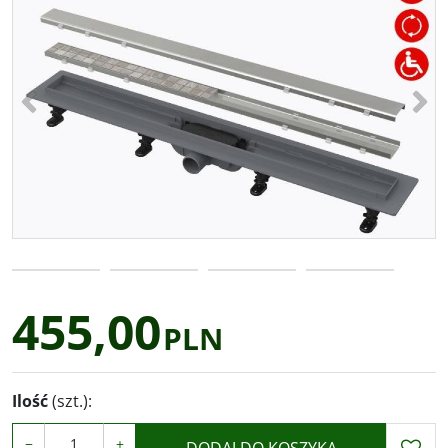
<
>
455,00
PLN
Ilość
(szt.)
:
−
+