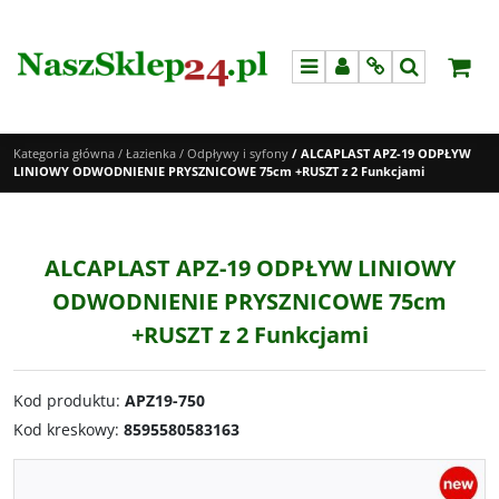
Menu
Panel
Info
Szukaj
Kategoria główna
/
Łazienka
/
Odpływy i syfony
/
ALCAPLAST APZ-19 ODPŁYW
LINIOWY ODWODNIENIE PRYSZNICOWE 75cm +RUSZT z 2 Funkcjami
ALCAPLAST APZ-19 ODPŁYW LINIOWY
ODWODNIENIE PRYSZNICOWE 75cm
+RUSZT z 2 Funkcjami
Kod produktu
:
APZ19-750
Kod kreskowy
:
8595580583163