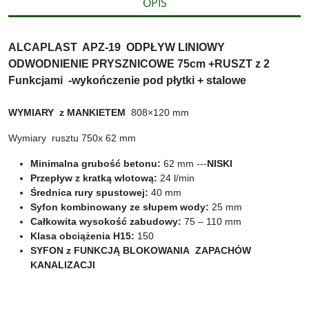
OPIS
ALCAPLAST APZ-19 ODPŁYW LINIOWY
ODWODNIENIE PRYSZNICOWE 75cm +RUSZT z 2
Funkcjami -wykończenie pod płytki + stalowe
WYMIARY z MANKIETEM
808×120 mm
Wymiary rusztu 750x 62 mm
Minimalna grubość betonu:
62 mm ---
NISKI
Przepływ z kratką wlotową:
24 l/min
Średnica rury spustowej:
40 mm
Syfon kombinowany ze słupem wody:
25 mm
Całkowita wysokość zabudowy:
75 – 110 mm
Klasa obciążenia H15:
150
SYFON z FUNKCJĄ BLOKOWANIA ZAPACHÓW
KANALIZACJI