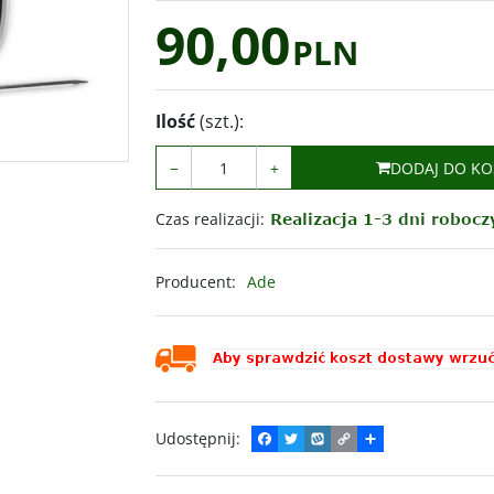
90,00
PLN
Ilość
(szt.)
:
−
+
DODAJ DO KO
Czas realizacji
:
Producent
:
Ade
Udostępnij
:
F
T
W
C
P
a
w
y
o
o
c
i
k
p
d
e
t
o
y
z