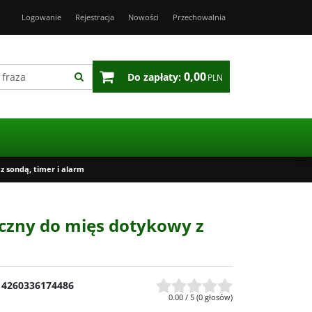
Logowanie
Rejestracja
Nowości
Przechowalnia
0,00
Do zapłaty:
PLN
 sondą, timer i alarm
czny do mięs dotykowy z
4260336174486
0.00
/
5
(
0
głosów)