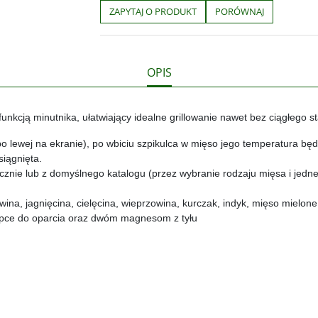
b
t
p
L
i
ZAPYTAJ O PRODUKT
PORÓWNAJ
o
e
i
e
o
r
n
l
k
k
s
i
ę
OPIS
cją minutnika, ułatwiający idealne grillowanie nawet bez ciągłego stan
o lewej na ekranie), po wbiciu szpikulca w mięso jego temperatura bę
iągnięta.
cznie lub z domyślnego katalogu (przez wybranie rodzaju mięsa i jed
na, jagnięcina, cielęcina, wieprzowina, kurczak, indyk, mięso mielone
lapce do oparcia oraz dwóm magnesom z tyłu