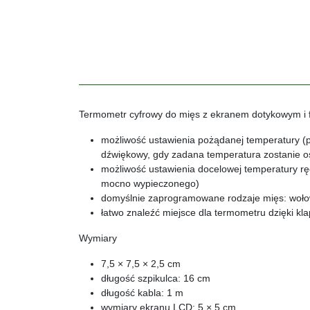
Termometr cyfrowy do mięs z ekranem dotykowym i funk
możliwość ustawienia pożądanej temperatury (p
dźwiękowy, gdy zadana temperatura zostanie os
możliwość ustawienia docelowej temperatury rę
mocno wypieczonego)
domyślnie zaprogramowane rodzaje mięs: wołowi
łatwo znaleźć miejsce dla termometru dzięki k
Wymiary
7,5 × 7,5 × 2,5 cm
długość szpikulca: 16 cm
długość kabla: 1 m
wymiary ekranu
LCD
: 5 × 5 cm