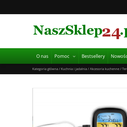
O nas
Pomoc
Bestsellery
Nowośc
Kategoria główna
/
Kuchnia i jadalnia
/
Akcesoria kuchenne
/
Te